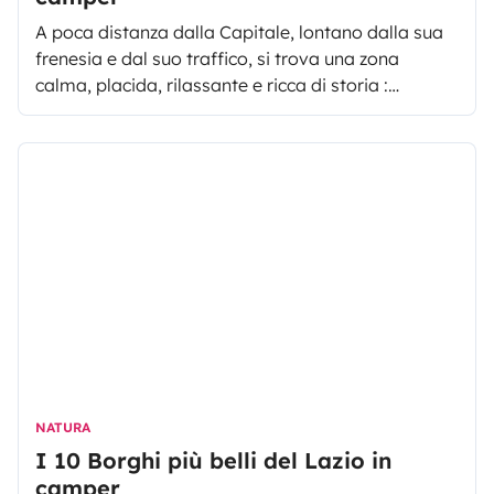
A poca distanza dalla Capitale, lontano dalla sua
frenesia e dal suo traffico, si trova una zona
calma, placida, rilassante e ricca di storia :
parliamo dei Castelli Romani, situati sui colli albani
a sud-est di Roma. Perfetti per un viaggio on the
road in camper
NATURA
I 10 Borghi più belli del Lazio in
camper