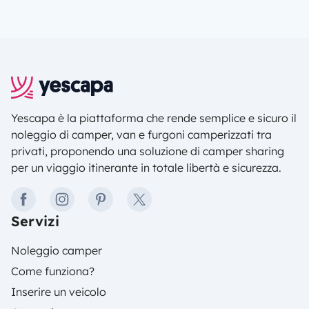
camperizzazione: perché camperizzare un furgone,
quale veicolo scegliere e qunto costa farlo. Inoltre
idee di allestimento e burocrazia da seguire per
camperizzare il veicolo dei propri sogni.
Yescapa è la piattaforma che rende semplice e sicuro il
noleggio di camper, van e furgoni camperizzati tra
privati, proponendo una soluzione di camper sharing
per un viaggio itinerante in totale libertà e sicurezza.
facebook
instagram
pinterest
twitter
Servizi
Noleggio camper
Come funziona?
Inserire un veicolo