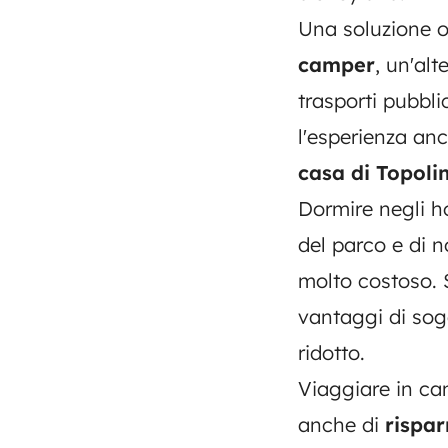
Una soluzione or
camper
, un'alt
trasporti pubbli
l'esperienza an
casa di Topoli
Dormire negli ho
del parco e di 
molto costoso. S
vantaggi di sog
ridotto.
Viaggiare in ca
anche di
rispa