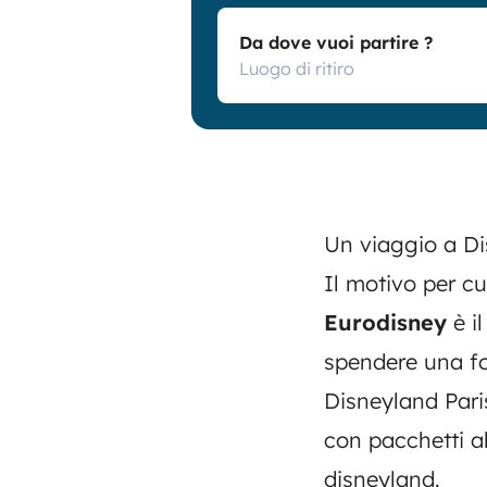
Da dove vuoi partire ?
Un viaggio a D
Il motivo per c
Eurodisney
è i
spendere una for
Disneyland Paris
con pacchetti al
disneyland
.