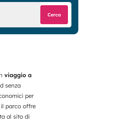
Cerca
un
viaggio a
nd senza
economici per
il parco offre
ata al
sito di