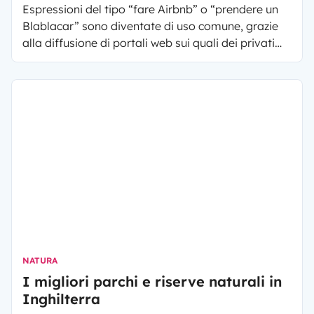
Espressioni del tipo “fare Airbnb” o “prendere un
Blablacar” sono diventate di uso comune, grazie
alla diffusione di portali web sui quali dei privati
possono condividere il proprio appartamento,
l’auto, ecc. Ora, sulla stessa linea, è possibile
anche “Yescapa” !
NATURA
I migliori parchi e riserve naturali in
Inghilterra