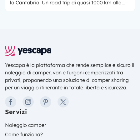
la Cantabria. Un road trip di quasi 1000 km alla
scoperta delle tradizioni storiche, culturali e
gastronomiche della Spagna del Nord. Scopri il
nostro tour on the road nel nord della Spagna, un
viaggio in camper ricco di emozioni.
Yescapa è la piattaforma che rende semplice e sicuro il
noleggio di camper, van e furgoni camperizzati tra
privati, proponendo una soluzione di camper sharing
per un viaggio itinerante in totale libertà e sicurezza.
facebook
instagram
pinterest
twitter
Servizi
Noleggio camper
Come funziona?